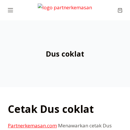
S
Shop
k
cart
i
p
t
o
Dus coklat
c
o
n
t
e
n
t
Cetak Dus coklat
Partnerkemasan.com
Menawarkan cetak Dus