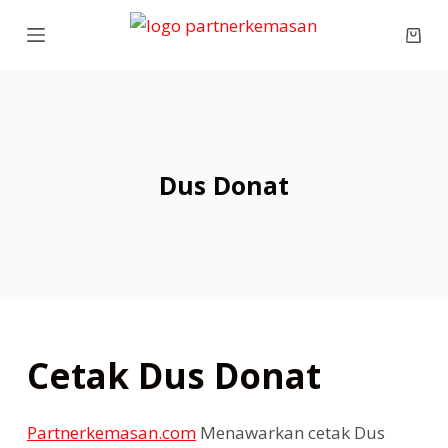
S
Shop
k
cart
i
p
t
o
Dus Donat
c
o
n
t
e
n
t
Cetak Dus Donat
Partnerkemasan.com
Menawarkan cetak Dus