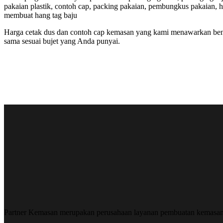
pakaian plastik, contoh cap, packing pakaian, pembungkus pakaian, 
membuat hang tag baju
Harga cetak dus dan contoh cap kemasan yang kami menawarkan benar
sama sesuai bujet yang Anda punyai.
Partner Kemasan merupakan perusahaan layanan pembuatan kemasa