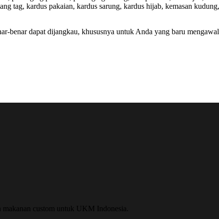
hang tag, kardus pakaian, kardus sarung, kardus hijab, kemasan kudu
-benar dapat dijangkau, khususnya untuk Anda yang baru mengawali u
n makanan custom untuk UKM Indonesia.