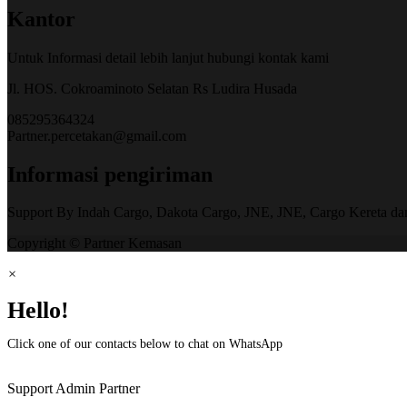
Kantor
Untuk Informasi detail lebih lanjut hubungi kontak kami
Jl. HOS. Cokroaminoto Selatan Rs Ludira Husada
085295364324
Partner.percetakan@gmail.com
Informasi pengiriman
Support By Indah Cargo, Dakota Cargo, JNE, JNE, Cargo Kereta da
Copyright © Partner Kemasan
×
Hello!
Click one of our contacts below to chat on WhatsApp
Support
Admin Partner