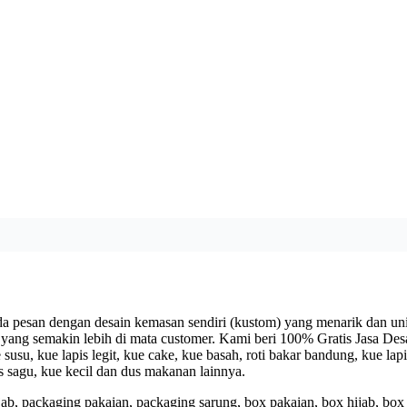
pesan dengan desain kemasan sendiri (kustom) yang menarik dan un
 yang semakin lebih di mata customer. Kami beri 100% Gratis Jasa D
e susu, kue lapis legit, kue cake, kue basah, roti bakar bandung, kue la
pis sagu, kue kecil dan dus makanan lainnya.
b, packaging pakaian, packaging sarung, box pakaian, box hijab, box