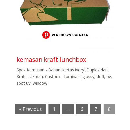
kemasan kraft lunchbox
Spek Kemasan - Bahan: kertas ivory ,Duplex dan
Kraft - Ukuran: Custom - Laminasi: glossy, doff, uv,
spot uv, window
« Previous
1
…
6
7
8