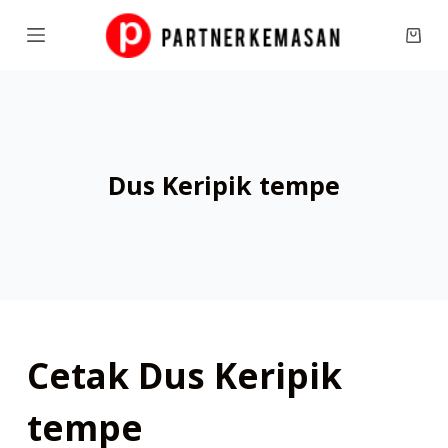
S
Shop
k
cart
i
p
t
o
Dus Keripik tempe
c
o
n
t
e
n
t
Cetak Dus Keripik
tempe