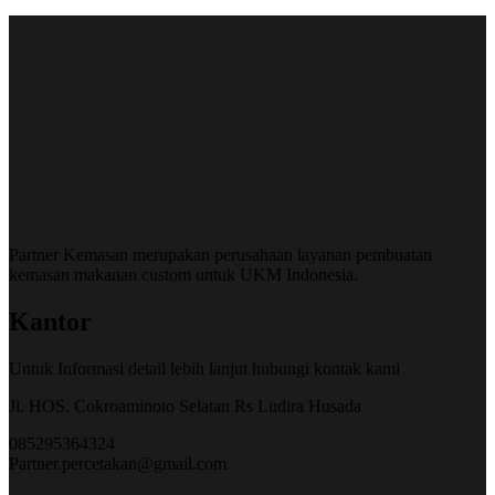
Partner Kemasan merupakan perusahaan layanan pembuatan
kemasan makanan custom untuk UKM Indonesia.
Kantor
Untuk Informasi detail lebih lanjut hubungi kontak kami
Jl. HOS. Cokroaminoto Selatan Rs Ludira Husada
085295364324
Partner.percetakan@gmail.com