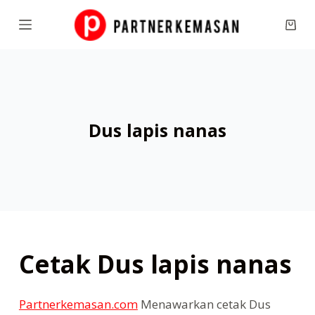
S
Shop
k
cart
i
p
t
o
Dus lapis nanas
c
o
n
t
e
n
t
Cetak Dus lapis nanas
Partnerkemasan.com
Menawarkan cetak Dus