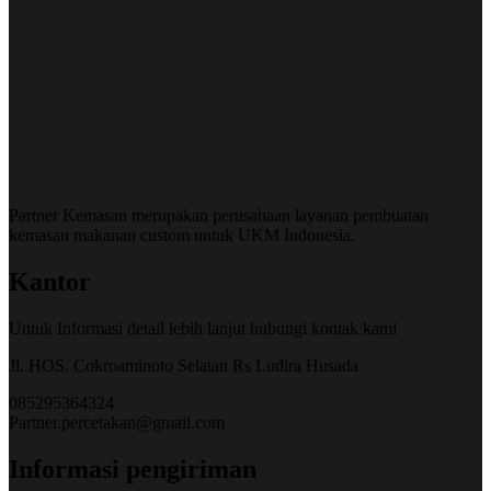
Partner Kemasan merupakan perusahaan layanan pembuatan
kemasan makanan custom untuk UKM Indonesia.
Kantor
Untuk Informasi detail lebih lanjut hubungi kontak kami
Jl. HOS. Cokroaminoto Selatan Rs Ludira Husada
085295364324
Partner.percetakan@gmail.com
Informasi pengiriman