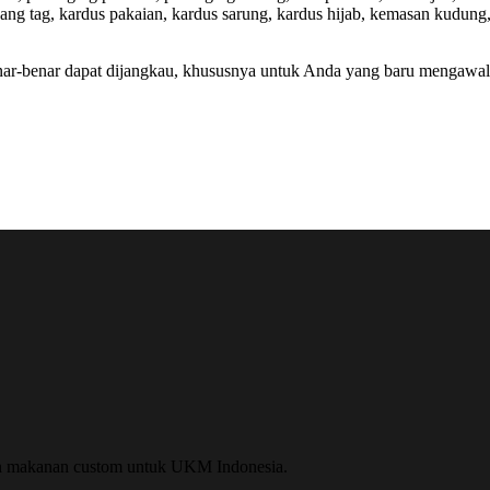
hang tag, kardus pakaian, kardus sarung, kardus hijab, kemasan kudu
-benar dapat dijangkau, khususnya untuk Anda yang baru mengawali u
n makanan custom untuk UKM Indonesia.