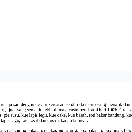
da pesan dengan desain kemasan sendiri (kustom) yang menarik dan 
arga jual yang semakin lebih di mata customer. Kami beri 100% Grat
s, pie susu, kue lapis legit, kue cake, kue basah, roti bakar bandung, k
ue lapis sagu, kue kecil dan dus makanan lainnya.
b, packaging pakaian, packaging sarung, box pakaian, box hijab, box