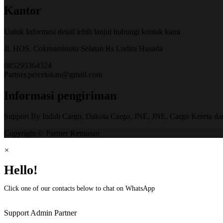
Kantor
Untuk Informasi detail lebih lanjut hubungi kontak kami
Jl. HOS. Cokroaminoto Selatan Rs Ludira Husada
085295364324
Partner.percetakan@gmail.com
Informasi pengiriman
Support By Indah Cargo, Dakota Cargo, JNE, JNE, Cargo Kereta da
Copyright © Partner Kemasan
×
Hello!
Click one of our contacts below to chat on WhatsApp
Support
Admin Partner