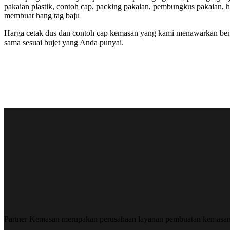
pakaian plastik, contoh cap, packing pakaian, pembungkus pakaian, 
membuat hang tag baju
Harga cetak dus dan contoh cap kemasan yang kami menawarkan benar
sama sesuai bujet yang Anda punyai.
Partner Kemasan merupakan perusahaan layanan pembuatan kemasa