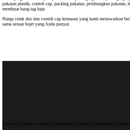
pakaian plastik, contoh cap, packing pakaian, pembungkus pakaian, 
membuat hang tag baju
Harga cetak dus dan contoh cap kemasan yang kami menawarkan benar
sama sesuai bujet yang Anda punyai.
Partner Kemasan merupakan perusahaan layanan pembuatan kemasa