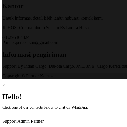
Kantor
Untuk Informasi detail lebih lanjut hubungi kontak kami
Jl. HOS. Cokroaminoto Selatan Rs Ludira Husada
085295364324
Partner.percetakan@gmail.com
Informasi pengiriman
Support By Indah Cargo, Dakota Cargo, JNE, JNE, Cargo Kereta da
Copyright © Partner Kemasan
×
Hello!
Click one of our contacts below to chat on WhatsApp
Support
Admin Partner