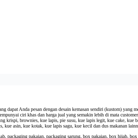
g dapat Anda pesan dengan desain kemasan sendiri (kustom) yang m
mpunyai ciri khas dan harga jual yang semakin lebih di mata custom
 krispi, brownies, kue lapis, pie susu, kue lapis legit, kue cake, kue 
ris, kue asin, kue kotak, kue lapis sagu, kue kecil dan dus makanan lain
b, packaging pakaian, packaging sarung, box pakaian, box hijab, box