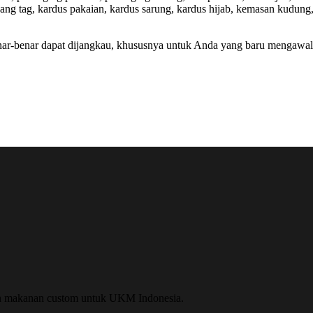
hang tag, kardus pakaian, kardus sarung, kardus hijab, kemasan kudu
-benar dapat dijangkau, khususnya untuk Anda yang baru mengawali u
n makanan custom untuk UKM Indonesia.