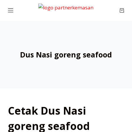
S
Shop
k
cart
i
p
t
o
Dus Nasi goreng seafood
c
o
n
t
e
n
t
Cetak Dus Nasi
goreng seafood