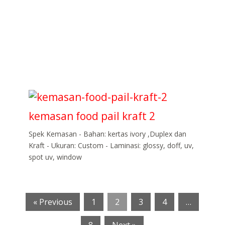
kemasan food pail kraft 2
Spek Kemasan - Bahan: kertas ivory ,Duplex dan
Kraft - Ukuran: Custom - Laminasi: glossy, doff, uv,
spot uv, window
« Previous
1
2
3
4
…