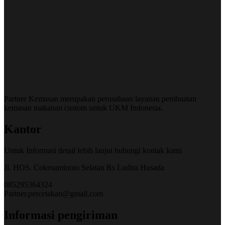
Partner Kemasan merupakan perusahaan layanan pembuatan
kemasan makanan custom untuk UKM Indonesia.
Kantor
Untuk Informasi detail lebih lanjut hubungi kontak kami
Jl. HOS. Cokroaminoto Selatan Rs Ludira Husada
085295364324
Partner.percetakan@gmail.com
Informasi pengiriman