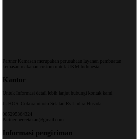
Partner Kemasan merupakan perusahaan layanan pembuatan
kemasan makanan custom untuk UKM Indonesia.
Kantor
Untuk Informasi detail lebih lanjut hubungi kontak kami
Jl. HOS. Cokroaminoto Selatan Rs Ludira Husada
085295364324
Partner.percetakan@gmail.com
Informasi pengiriman