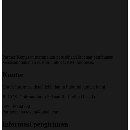
Partner Kemasan merupakan perusahaan layanan pembuatan
kemasan makanan custom untuk UKM Indonesia.
Kantor
Untuk Informasi detail lebih lanjut hubungi kontak kami
Jl. HOS. Cokroaminoto Selatan Rs Ludira Husada
085295364324
Partner.percetakan@gmail.com
Informasi pengiriman