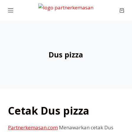
S
Shop
k
cart
i
p
t
o
Dus pizza
c
o
n
t
e
n
t
Cetak Dus pizza
Partnerkemasan.com
Menawarkan cetak Dus