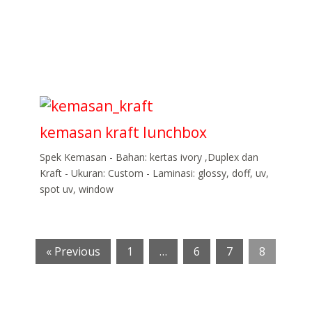
kemasan kraft lunchbox
Spek Kemasan - Bahan: kertas ivory ,Duplex dan
Kraft - Ukuran: Custom - Laminasi: glossy, doff, uv,
spot uv, window
« Previous
1
…
6
7
8