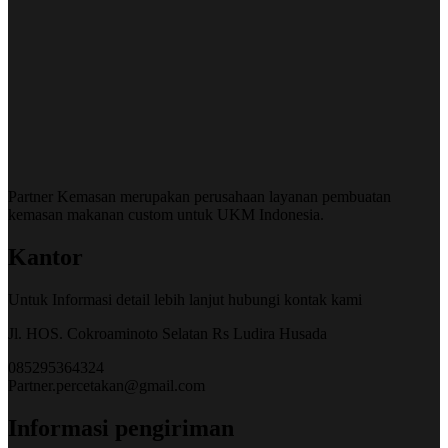
Partner Kemasan merupakan perusahaan layanan pembuatan
kemasan makanan custom untuk UKM Indonesia.
Kantor
Untuk Informasi detail lebih lanjut hubungi kontak kami
Jl. HOS. Cokroaminoto Selatan Rs Ludira Husada
085295364324
Partner.percetakan@gmail.com
Informasi pengiriman