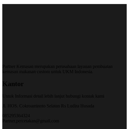
Partner Kemasan merupakan perusahaan layanan pembuatan
kemasan makanan custom untuk UKM Indonesia.
Kantor
Untuk Informasi detail lebih lanjut hubungi kontak kami
Jl. HOS. Cokroaminoto Selatan Rs Ludira Husada
085295364324
Partner.percetakan@gmail.com