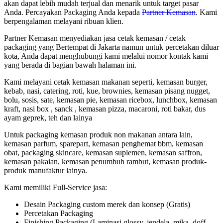
akan dapat lebih mudah terjual dan menarik untuk target pasar
Anda. Percayakan Packaging Anda kepada
Partner Kemasan
. Kami
berpengalaman melayani ribuan klien.
Partner Kemasan menyediakan jasa cetak kemasan / cetak
packaging yang Bertempat di Jakarta namun untuk percetakan diluar
kota, Anda dapat menghubungi kami melalui nomor kontak kami
yang berada di bagian bawah halaman ini.
Kami melayani cetak kemasan makanan seperti, kemasan burger,
kebab, nasi, catering, roti, kue, brownies, kemasan pisang nugget,
bolu, sosis, sate, kemasan pie, kemasan ricebox, lunchbox, kemasan
kraft, nasi box , sanck , kemasan pizza, macaroni, roti bakar, dus
ayam geprek, teh dan lainya
Untuk packaging kemasan produk non makanan antara lain,
kemasan parfum, sparepart, kemasan penghemat bbm, kemasan
obat, packaging skincare, kemasan suplemen, kemasan saffron,
kemasan pakaian, kemasan penumbuh rambut, kemasan produk-
produk manufaktur lainya.
Kami memiliki Full-Service jasa:
Desain Packaging custom merek dan konsep (Gratis)
Percetakan Packaging
Finishing Packaging (Laminasi glossy, jendela, mika, doff,