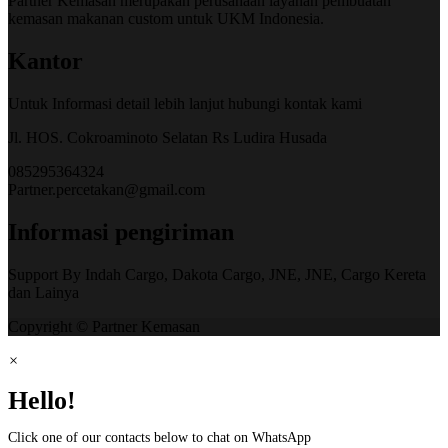
Partner Kemasan merupakan perusahaan layanan pembuatan
kemasan makanan custom untuk UKM Indonesia.
Kantor
Untuk Informasi detail lebih lanjut hubungi kontak kami
Jl. HOS. Cokroaminoto Selatan Rs Ludira Husada
085295364324
Partner.percetakan@gmail.com
Informasi pengiriman
Support By Indah Cargo, Dakota Cargo, JNE, JNE, Cargo Kereta
dan Lainya
Copyright © Partner Kemasan
×
Hello!
Click one of our contacts below to chat on WhatsApp