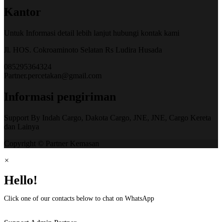
Kantor
Untuk Informasi detail lebih lanjut hubungi kontak kami
Jl. HOS. Cokroaminoto Selatan Rs Ludira Husada
085295364324
Partner.percetakan@gmail.com
Informasi pengiriman
Support By Indah Cargo, Dakota Cargo, JNE, JNE, Cargo Kereta
dan Lainya
Copyright © Partner Kemasan
×
Hello!
Click one of our contacts below to chat on WhatsApp