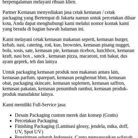
berpengalaman melayani ribuan klien.
Partner Kemasan menyediakan jasa cetak kemasan / cetak
packaging yang Bertempat di Jakarta namun untuk percetakan diluar
kota, Anda dapat menghubungi kami melalui nomor kontak kami
yang berada di bagian bawah halaman ini.
Kami melayani cetak kemasan makanan seperti, kemasan burger,
kebab, nasi, catering, roti, kue, brownies, kemasan pisang nugget,
bolu, sosis, sate, kemasan pie, kemasan ricebox, lunchbox, kemasan
kraft, nasi box , sanck , kemasan pizza, macaroni, roti bakar, dus
ayam geprek, teh dan lainya
Untuk packaging kemasan produk non makanan antara lain,
kemasan parfum, sparepart, kemasan penghemat bbm, kemasan
obat, packaging skincare, kemasan suplemen, kemasan saffron,
kemasan pakaian, kemasan penumbuh rambut, kemasan produk-
produk manufaktur lainya.
Kami memiliki Full-Service jasa:
Desain Packaging custom merek dan konsep (Gratis)
Percetakan Packaging
Finishing Packaging (Laminasi glossy, jendela, mika, doff,
UV, Spot UV)
Pengiriman seluruh Indonesia. Cargo menyesuaikan wilayah,