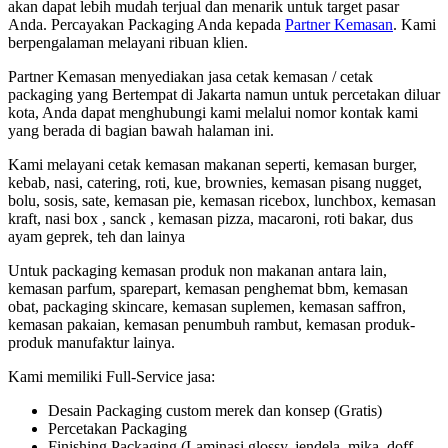
akan dapat lebih mudah terjual dan menarik untuk target pasar
Anda. Percayakan Packaging Anda kepada
Partner Kemasan
. Kami
berpengalaman melayani ribuan klien.
Partner Kemasan menyediakan jasa cetak kemasan / cetak
packaging yang Bertempat di Jakarta namun untuk percetakan diluar
kota, Anda dapat menghubungi kami melalui nomor kontak kami
yang berada di bagian bawah halaman ini.
Kami melayani cetak kemasan makanan seperti, kemasan burger,
kebab, nasi, catering, roti, kue, brownies, kemasan pisang nugget,
bolu, sosis, sate, kemasan pie, kemasan ricebox, lunchbox, kemasan
kraft, nasi box , sanck , kemasan pizza, macaroni, roti bakar, dus
ayam geprek, teh dan lainya
Untuk packaging kemasan produk non makanan antara lain,
kemasan parfum, sparepart, kemasan penghemat bbm, kemasan
obat, packaging skincare, kemasan suplemen, kemasan saffron,
kemasan pakaian, kemasan penumbuh rambut, kemasan produk-
produk manufaktur lainya.
Kami memiliki Full-Service jasa:
Desain Packaging custom merek dan konsep (Gratis)
Percetakan Packaging
Finishing Packaging (Laminasi glossy, jendela, mika, doff,