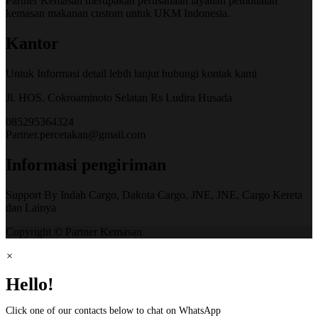
Partner Kemasan merupakan perusahaan layanan pembuatan
kemasan makanan custom untuk UKM Indonesia.
Kantor
Untuk Informasi detail lebih lanjut hubungi kontak kami
Jl. HOS. Cokroaminoto Selatan Rs Ludira Husada
085295364324
Partner.percetakan@gmail.com
Informasi pengiriman
Support By Indah Cargo, Dakota Cargo, JNE, JNE, Cargo Kereta
dan Lainya
Copyright © Partner Kemasan
×
Hello!
Click one of our contacts below to chat on WhatsApp