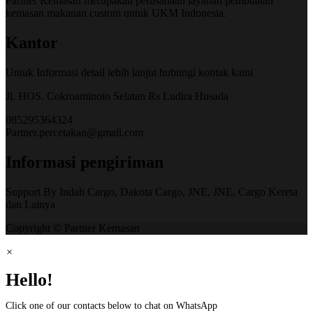
Partner Kemasan merupakan perusahaan layanan pembuatan
kemasan makanan custom untuk UKM Indonesia.
Kantor
Untuk Informasi detail lebih lanjut hubungi kontak kami
Jl. HOS. Cokroaminoto Selatan Rs Ludira Husada
085295364324
Partner.percetakan@gmail.com
Informasi pengiriman
Support By Indah Cargo, Dakota Cargo, JNE, JNE, Cargo Kereta
dan Lainya
Copyright © Partner Kemasan
×
Hello!
Click one of our contacts below to chat on WhatsApp