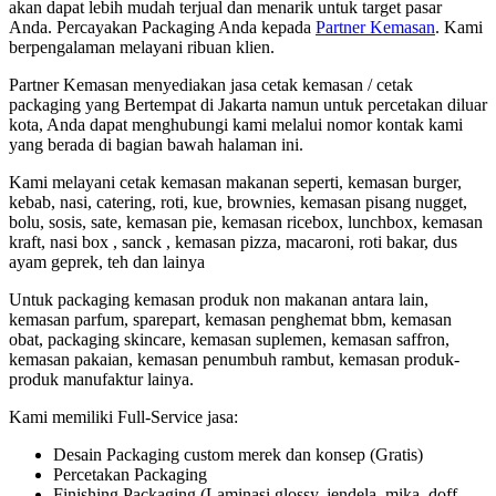
akan dapat lebih mudah terjual dan menarik untuk target pasar
Anda. Percayakan Packaging Anda kepada
Partner Kemasan
. Kami
berpengalaman melayani ribuan klien.
Partner Kemasan menyediakan jasa cetak kemasan / cetak
packaging yang Bertempat di Jakarta namun untuk percetakan diluar
kota, Anda dapat menghubungi kami melalui nomor kontak kami
yang berada di bagian bawah halaman ini.
Kami melayani cetak kemasan makanan seperti, kemasan burger,
kebab, nasi, catering, roti, kue, brownies, kemasan pisang nugget,
bolu, sosis, sate, kemasan pie, kemasan ricebox, lunchbox, kemasan
kraft, nasi box , sanck , kemasan pizza, macaroni, roti bakar, dus
ayam geprek, teh dan lainya
Untuk packaging kemasan produk non makanan antara lain,
kemasan parfum, sparepart, kemasan penghemat bbm, kemasan
obat, packaging skincare, kemasan suplemen, kemasan saffron,
kemasan pakaian, kemasan penumbuh rambut, kemasan produk-
produk manufaktur lainya.
Kami memiliki Full-Service jasa:
Desain Packaging custom merek dan konsep (Gratis)
Percetakan Packaging
Finishing Packaging (Laminasi glossy, jendela, mika, doff,