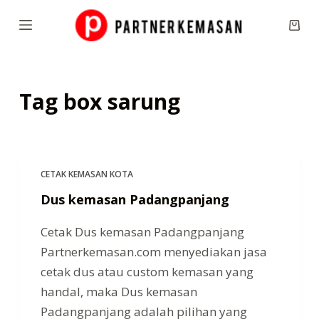
S
Shop
k
cart
i
p
Tag
box sarung
t
o
c
o
n
CETAK KEMASAN KOTA
t
Dus kemasan Padangpanjang
e
Cetak Dus kemasan Padangpanjang
n
Partnerkemasan.com menyediakan jasa
t
cetak dus atau custom kemasan yang
handal, maka Dus kemasan
Padangpanjang adalah pilihan yang