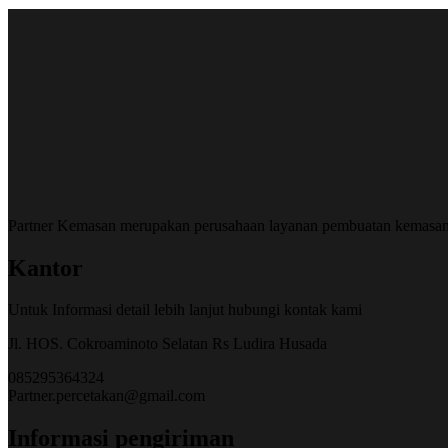
Partner Kemasan merupakan perusahaan layanan pembuatan kemasa
Kantor
Untuk Informasi detail lebih lanjut hubungi kontak kami
Jl. HOS. Cokroaminoto Selatan Rs Ludira Husada
085295364324
Partner.percetakan@gmail.com
Informasi pengiriman