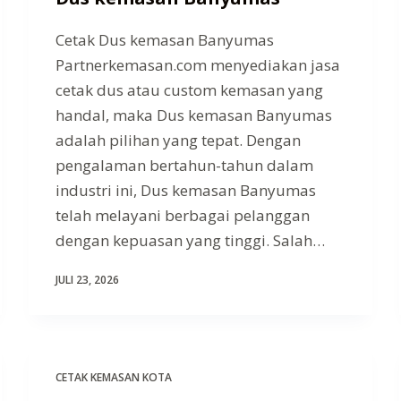
Cetak Dus kemasan Banyumas
Partnerkemasan.com menyediakan jasa
cetak dus atau custom kemasan yang
handal, maka Dus kemasan Banyumas
adalah pilihan yang tepat. Dengan
pengalaman bertahun-tahun dalam
industri ini, Dus kemasan Banyumas
telah melayani berbagai pelanggan
dengan kepuasan yang tinggi. Salah…
JULI 23, 2026
CETAK KEMASAN KOTA