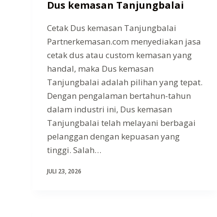
Dus kemasan Tanjungbalai
Cetak Dus kemasan Tanjungbalai
Partnerkemasan.com menyediakan jasa
cetak dus atau custom kemasan yang
handal, maka Dus kemasan
Tanjungbalai adalah pilihan yang tepat.
Dengan pengalaman bertahun-tahun
dalam industri ini, Dus kemasan
Tanjungbalai telah melayani berbagai
pelanggan dengan kepuasan yang
tinggi. Salah…
JULI 23, 2026