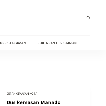
ODUKSI KEMASAN
BERITA DAN TIPS KEMASAN
PRODUK KE
CETAK KEMASAN KOTA
Dus kemasan Manado