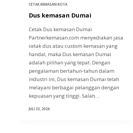
CETAK KEMASAN KOTA
Dus kemasan Dumai
Cetak Dus kemasan Dumai
Partnerkemasan.com menyediakan jasa
cetak dus atau custom kemasan yang
handal, maka Dus kemasan Dumai
adalah pilihan yang tepat. Dengan
pengalaman bertahun-tahun dalam
industri ini, Dus kemasan Dumai telah
melayani berbagai pelanggan dengan
kepuasan yang tinggi. Salah…
JULI 23, 2026