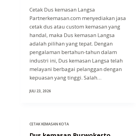
Cetak Dus kemasan Langsa
Partnerkemasan.com menyediakan jasa
cetak dus atau custom kemasan yang
handal, maka Dus kemasan Langsa
adalah pilihan yang tepat. Dengan
pengalaman bertahun-tahun dalam
industri ini, Dus kemasan Langsa telah
melayani berbagai pelanggan dengan
kepuasan yang tinggi. Salah…
JULI 23, 2026
CETAK KEMASAN KOTA
Dus kemasan Purwokerto