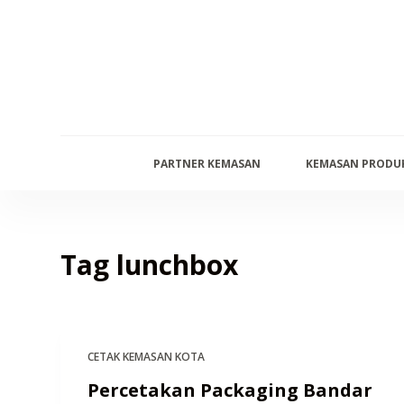
S
k
i
p
t
o
PARTNER KEMASAN
KEMASAN PRODU
c
o
n
t
Tag
lunchbox
e
n
t
CETAK KEMASAN KOTA
Percetakan Packaging Bandar