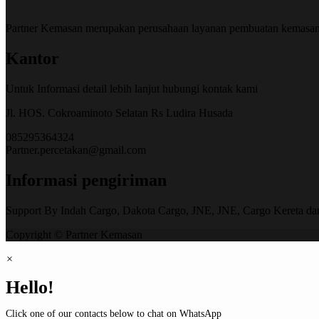
Partner Kemasan merupakan perusahaan layanan pembuatan kemasa
Kantor
Untuk Informasi detail lebih lanjut hubungi kontak kami
Jl. HOS. Cokroaminoto Selatan Rs Ludira Husada
085295364324
Partner.percetakan@gmail.com
Informasi pengiriman
Support By Indah Cargo, Dakota Cargo, JNE, JNE, Cargo Kereta da
Copyright © Partner Kemasan
×
Hello!
Click one of our contacts below to chat on WhatsApp