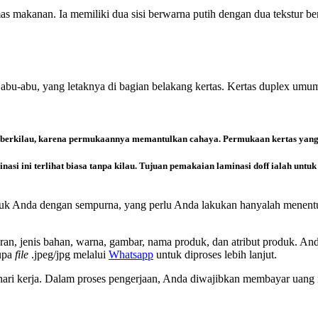
akanan. Ia memiliki dua sisi berwarna putih dengan dua tekstur berbed
sisi abu-abu, yang letaknya di bagian belakang kertas. Kertas duplex
 berkilau, karena permukaannya memantulkan cahaya. Permukaan kertas yang t
nasi ini terlihat biasa tanpa kilau. Tujuan pemakaian laminasi doff ialah unt
uk Anda dengan sempurna, yang perlu Anda lakukan hanyalah menentu
ran, jenis bahan, warna, gambar, nama produk, dan atribut produk. A
upa
file
.jpeg/jpg melalui
Whatsapp
untuk diproses lebih lanjut.
i kerja. Dalam proses pengerjaan, Anda diwajibkan membayar uang m