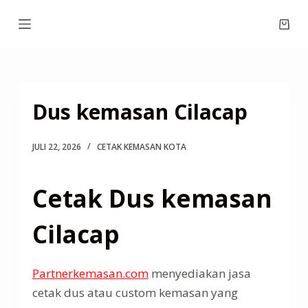
S
Shop
k
cart
i
p
t
Dus kemasan Cilacap
o
c
JULI 22, 2026
CETAK KEMASAN KOTA
o
n
t
Cetak Dus kemasan
e
Cilacap
n
t
Partnerkemasan.com
menyediakan jasa
cetak dus atau custom kemasan yang