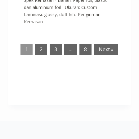
Spek Kemasan - Bahan: Paper foil, plastic
dan aluminium foil - Ukuran: Custom -
Laminasi: glossy, doff Info Pengiriman
Kemasan
1
2
3
…
8
Next »