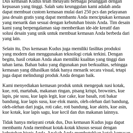
Dus kemasan Kudus telah melayani berbagai pelanggan dengan
kepuasan yang tinggi. Salah satu keunggulan kami adalah anda
dapat membuat custom kemasan mulai dari 250 pcs dan pelayanan
jasa desain gratis yang dapat membantu Anda menciptakan kemasan
yang menarik dan sesuai dengan kebutuhan bisnis Anda. Tim desain
kami yang berpengalaman siap memberikan ide-ide kreatif dan
solusi desain yang unik untuk membuat kemasan Anda berbeda dari
yang lain.
Selain itu, Dus kemasan Kudus juga memiliki fasilitas produksi
yang modern dan menggunakan teknologi cetak terkini. Dengan
begitu, hasil cetakan Anda akan memiliki kualitas yang tinggi dan
tahan lama. Bahan baku yang digunakan pun berkualitas, sehingga
kemasan yang dihasilkan tidak hanya menarik secara visual, tetapi
juga dapat melindungi produk Anda dengan baik.
Kami menyediakan kemasan produk untuk mengepak nasi kotak,
kue, roti, martabak, makanan ringan, pisang krispi, brownies, kue
lapis, pie susu, kue lapis legit, kue cake, kue basah, roti bakar
bandung, kue lapis susu, kue elok manis, oleh-olehan dari bandung,
oleh-olehan dari jogja, roti cake, roti bandung, kue aktris, kue asin,
kue kotak, kue lapis sagu, kue kecil dan dus makanan lainnya.
Tidak hanya melayani cetak dus, Dus kemasan Kudus juga dapat
membantu Anda membuat kotak-kotak khusus sesuai dengan
kebutuhan bisnis Anda. Apakah Anda membutuhkan kotak kemasan