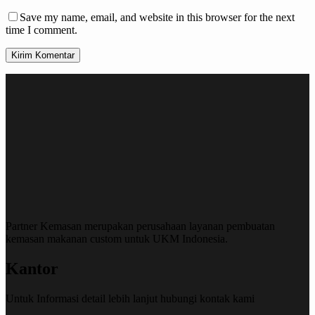
Save my name, email, and website in this browser for the next
time I comment.
Kirim Komentar
Partner Kemasan merupakan perusahaan layanan pembuatan
kemasan makanan custom untuk UKM Indonesia.
Kantor
Untuk Informasi detail lebih lanjut hubungi kontak kami