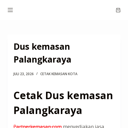
S
Shop
k
cart
i
p
t
Dus kemasan
o
c
Palangkaraya
o
n
JULI 23, 2026
CETAK KEMASAN KOTA
t
e
Cetak Dus kemasan
n
t
Palangkaraya
Partnerkemasan.com
menyediakan jasa