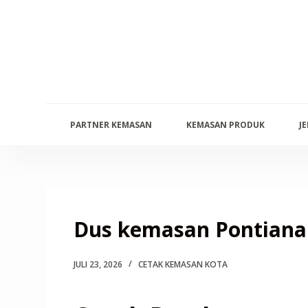
S
k
i
p
t
o
PARTNER KEMASAN
KEMASAN PRODUK
J
c
o
n
t
e
Dus kemasan Pontiana
n
t
JULI 23, 2026
CETAK KEMASAN KOTA