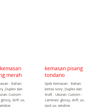
 kemasan
kemasan pisang
ing merah
tondano
asan - Bahan:
Spek Kemasan - Bahan:
ory ,Duplex dan
kertas ivory ,Duplex dan
kuran: Custom -
Kraft - Ukuran: Custom -
 glossy, doff, uv,
Laminasi: glossy, doff, uv,
 window
spot uv, window