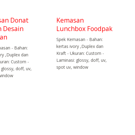
an Donat
Kemasan
 Desain
Lunchbox Foodpak
ian
Spek Kemasan - Bahan:
kertas ivory ,Duplex dan
asan - Bahan:
Kraft - Ukuran: Custom -
ory ,Duplex dan
Laminasi: glossy, doff, uv,
kuran: Custom -
spot uv, window
 glossy, doff, uv,
 window