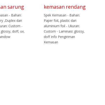
an sarung
kemasan rendang
asan - Bahan:
Spek Kemasan - Bahan:
ory ,Duplex dan
Paper foil, plastic dan
kuran: Custom -
aluminium foil - Ukuran:
 glossy, doff, uv,
Custom - Laminasi: glossy,
 window
doff Info Pengiriman
Kemasan