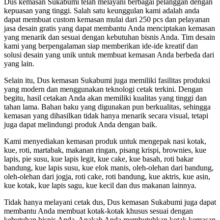
Dus kemasan Sukabumi telah melayani berbagai pelanggan dengan
kepuasan yang tinggi. Salah satu keunggulan kami adalah anda
dapat membuat custom kemasan mulai dari 250 pcs dan pelayanan
jasa desain gratis yang dapat membantu Anda menciptakan kemasan
yang menarik dan sesuai dengan kebutuhan bisnis Anda. Tim desain
kami yang berpengalaman siap memberikan ide-ide kreatif dan
solusi desain yang unik untuk membuat kemasan Anda berbeda dari
yang lain.
Selain itu, Dus kemasan Sukabumi juga memiliki fasilitas produksi
yang modern dan menggunakan teknologi cetak terkini. Dengan
begitu, hasil cetakan Anda akan memiliki kualitas yang tinggi dan
tahan lama. Bahan baku yang digunakan pun berkualitas, sehingga
kemasan yang dihasilkan tidak hanya menarik secara visual, tetapi
juga dapat melindungi produk Anda dengan baik.
Kami menyediakan kemasan produk untuk mengepak nasi kotak,
kue, roti, martabak, makanan ringan, pisang krispi, brownies, kue
lapis, pie susu, kue lapis legit, kue cake, kue basah, roti bakar
bandung, kue lapis susu, kue elok manis, oleh-olehan dari bandung,
oleh-olehan dari jogja, roti cake, roti bandung, kue aktris, kue asin,
kue kotak, kue lapis sagu, kue kecil dan dus makanan lainnya.
Tidak hanya melayani cetak dus, Dus kemasan Sukabumi juga dapat
membantu Anda membuat kotak-kotak khusus sesuai dengan
kebutuhan bisnis Anda. Apakah Anda membutuhkan kotak kemasan