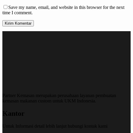
Save my name, email, and website in this browser for the next
time I comment.
Kirim Komentar
Partner Kemasan merupakan perusahaan layanan pembuatan
kemasan makanan custom untuk UKM Indonesia.
Kantor
Untuk Informasi detail lebih lanjut hubungi kontak kami