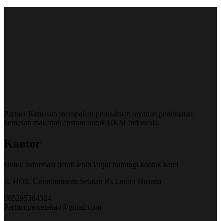
Partner Kemasan merupakan perusahaan layanan pembuatan
kemasan makanan custom untuk UKM Indonesia.
Kantor
Untuk Informasi detail lebih lanjut hubungi kontak kami
Jl. HOS. Cokroaminoto Selatan Rs Ludira Husada
085295364324
Partner.percetakan@gmail.com