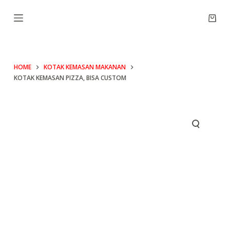
S
Shop
k
cart
i
p
HOME
KOTAK KEMASAN MAKANAN
t
KOTAK KEMASAN PIZZA, BISA CUSTOM
o
c
o
n
t
e
n
t