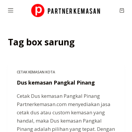
S
Shop
k
cart
i
p
Tag
box sarung
t
o
c
o
n
CETAK KEMASAN KOTA
t
Dus kemasan Pangkal Pinang
e
Cetak Dus kemasan Pangkal Pinang
n
Partnerkemasan.com menyediakan jasa
t
cetak dus atau custom kemasan yang
handal, maka Dus kemasan Pangkal
Pinang adalah pilihan yang tepat. Dengan