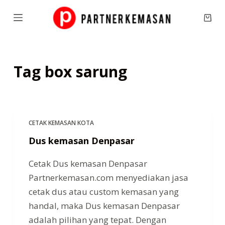
S
Shop
k
cart
i
p
Tag
box sarung
t
o
c
o
n
CETAK KEMASAN KOTA
t
Dus kemasan Denpasar
e
Cetak Dus kemasan Denpasar
n
Partnerkemasan.com menyediakan jasa
t
cetak dus atau custom kemasan yang
handal, maka Dus kemasan Denpasar
adalah pilihan yang tepat. Dengan