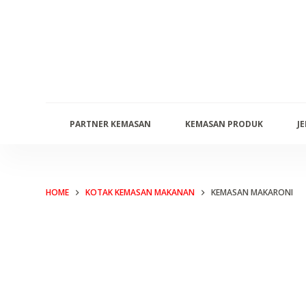
S
k
i
p
t
o
PARTNER KEMASAN
KEMASAN PRODUK
J
c
o
n
t
HOME
KOTAK KEMASAN MAKANAN
KEMASAN MAKARONI
e
n
t