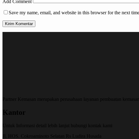
Add Comment
Save my name, email, and website in this browser for the next tim
Kirim Komentar
Partner Kemasan merupakan perusahaan layanan pembuatan kemasa
Kantor
Untuk Informasi detail lebih lanjut hubungi kontak kami
Jl. HOS. Cokroaminoto Selatan Rs Ludira Husada