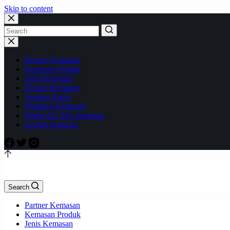
Skip to content
Partner Kemasan
Kemasan Produk
Jenis Kemasan
Desain Kemasan
Tentang Kami
Produksi Kemasan
Berita dan Tips kemasan
produk kemasan
Search
Partner Kemasan
Kemasan Produk
Jenis Kemasan