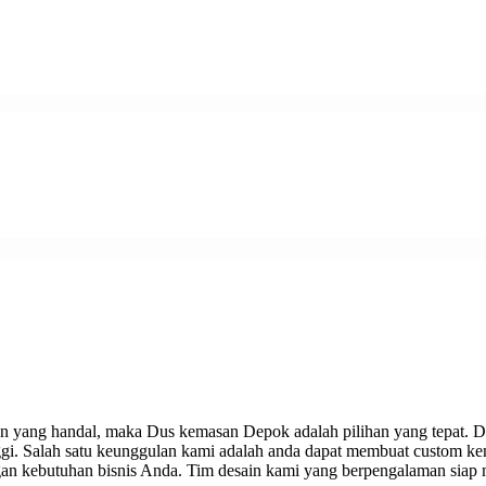
n yang handal, maka Dus kemasan Depok adalah pilihan yang tepat. D
i. Salah satu keunggulan kami adalah anda dapat membuat custom kema
kebutuhan bisnis Anda. Tim desain kami yang berpengalaman siap mem