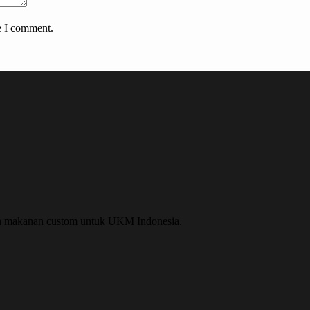
e I comment.
n makanan custom untuk UKM Indonesia.