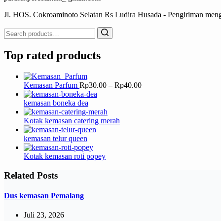
Jl. HOS. Cokroaminoto Selatan Rs Ludira Husada - Pengiriman men
Search
for:
Top rated products
Kemasan Parfum
Rp
30.00
–
Rp
40.00
kemasan boneka dea
Kotak kemasan catering merah
kemasan telur queen
Kotak kemasan roti popey
Related Posts
Dus kemasan Pemalang
Juli 23, 2026