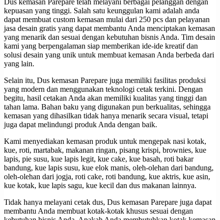
Dus kemasan Parepare telah melayani berbagai pelanggan dengan
kepuasan yang tinggi. Salah satu keunggulan kami adalah anda
dapat membuat custom kemasan mulai dari 250 pcs dan pelayanan
jasa desain gratis yang dapat membantu Anda menciptakan kemasan
yang menarik dan sesuai dengan kebutuhan bisnis Anda. Tim desain
kami yang berpengalaman siap memberikan ide-ide kreatif dan
solusi desain yang unik untuk membuat kemasan Anda berbeda dari
yang lain.
Selain itu, Dus kemasan Parepare juga memiliki fasilitas produksi
yang modern dan menggunakan teknologi cetak terkini. Dengan
begitu, hasil cetakan Anda akan memiliki kualitas yang tinggi dan
tahan lama. Bahan baku yang digunakan pun berkualitas, sehingga
kemasan yang dihasilkan tidak hanya menarik secara visual, tetapi
juga dapat melindungi produk Anda dengan baik.
Kami menyediakan kemasan produk untuk mengepak nasi kotak,
kue, roti, martabak, makanan ringan, pisang krispi, brownies, kue
lapis, pie susu, kue lapis legit, kue cake, kue basah, roti bakar
bandung, kue lapis susu, kue elok manis, oleh-olehan dari bandung,
oleh-olehan dari jogja, roti cake, roti bandung, kue aktris, kue asin,
kue kotak, kue lapis sagu, kue kecil dan dus makanan lainnya.
Tidak hanya melayani cetak dus, Dus kemasan Parepare juga dapat
membantu Anda membuat kotak-kotak khusus sesuai dengan
kebutuhan bisnis Anda. Apakah Anda membutuhkan kotak kemasan