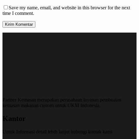
Save my name, email, and website in this browser for the next
time I comment.
Kirim Komentar
Partner Kemasan merupakan perusahaan layanan pembuatan
kemasan makanan custom untuk UKM Indonesia.
Kantor
Untuk Informasi detail lebih lanjut hubungi kontak kami